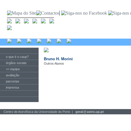
o que é o caup?
Bruno H. Morini
órgãos sociais
Outros Alunos
<< equipa
avaliação
parcerias
imprensa
Centro de Astrofísica da Universidade do Porto |
geral
@
astro.up.pt