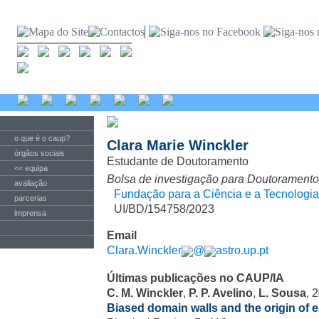
o que é o caup?
Clara Marie Winckler
órgãos sociais
Estudante de Doutoramento
<< equipa
Bolsa de investigação para Doutoramento
avaliação
Fundação para a Ciência e a Tecnologia
parcerias
UI/BD/154758/2023
imprensa
Email
Clara.Winckler
@
astro.up.pt
Últimas publicações no CAUP/IA
C. M. Winckler
,
P. P. Avelino
,
L. Sousa
, 
Biased domain walls and the origin of 