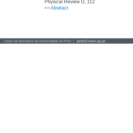
Physical Review D, 112
>>
Abstract
Centro de Astrofísica da Universidade do Porto |
geral
@
astro.up.pt