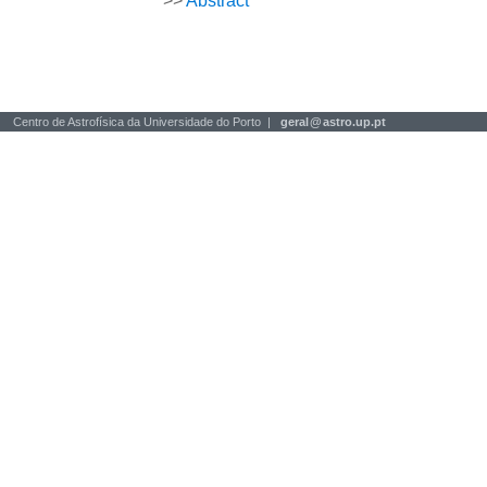
>>
Abstract
Centro de Astrofísica da Universidade do Porto |
geral
@
astro.up.pt