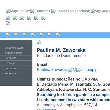
o que é o caup?
Paulina M. Zaworska
órgãos sociais
Estudante de Doutoramento
<< equipa
avaliação
Email
parcerias
Paulina.Zaworska
@
astro.up.pt
imprensa
Últimas publicações no CAUP/IA
E. Delgado Mena
,
M. Tsantaki
,
S. G. So
Adibekyan
,
P. Zaworska
,
N. C. Santos
, 
Searching for Li-rich giants in a sample
Li enhancement in two stars with subs
Astronomy & Astrophysics, 587, 14