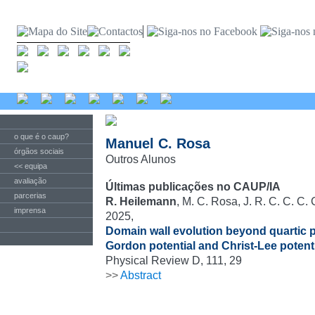
o que é o caup?
Manuel C. Rosa
órgãos sociais
Outros Alunos
<< equipa
avaliação
Últimas publicações no CAUP/IA
parcerias
R. Heilemann
, M. C. Rosa, J. R. C. C. C.
imprensa
2025,
Domain wall evolution beyond quartic p
Gordon potential and Christ-Lee potent
Physical Review D, 111, 29
>>
Abstract