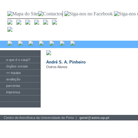
o que é o caup?
André S. A. Pinheiro
órgãos sociais
Outros Alunos
<< equipa
avaliação
parcerias
imprensa
Centro de Astrofísica da Universidade do Porto |
geral
@
astro.up.pt