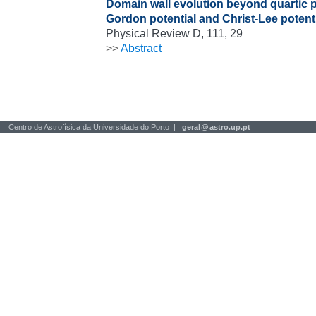
Domain wall evolution beyond quartic p
Gordon potential and Christ-Lee potent
Physical Review D, 111, 29
>>
Abstract
Centro de Astrofísica da Universidade do Porto |
geral
@
astro.up.pt