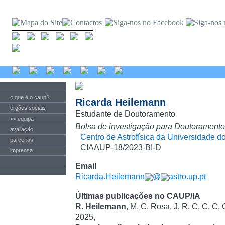
o que é o caup?
Ricarda Heilemann
órgãos sociais
Estudante de Doutoramento
<< equipa
Bolsa de investigação para Doutoramento
avaliação
Centro de Astrofísica da Universidade d
parcerias
CIAAUP-18/2023-BI-D
imprensa
Email
Ricarda.Heilemann
@
astro.up.pt
Últimas publicações no CAUP/IA
R. Heilemann
, M. C. Rosa, J. R. C. C. C.
2025,