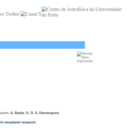
nsanmi,
A. Barka
,
O. D. S. Demangeon
,
in exoplanet research
,