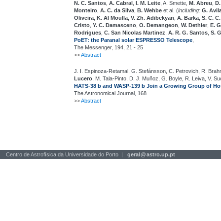
N. C. Santos
,
A. Cabral
,
I. M. Leite
, A. Smette,
M. Abreu
,
D.
Monteiro
,
A. C. da Silva
,
B. Wehbe
et al. (
including:
G. Avil
Oliveira
,
K. Al Moulla
,
V. Zh. Adibekyan
,
A. Barka
,
S. C. C
Cristo
,
Y. C. Damasceno
,
O. Demangeon
,
W. Dethier
,
E. 
Rodrigues
,
C. San Nicolas Martinez
,
A. R. G. Santos
,
S. 
PoET: the Paranal solar ESPRESSO Telescope
,
The Messenger, 194, 21 - 25
>>
Abstract
J. I. Espinoza-Retamal, G. Stefánsson, C. Petrovich, R. Brah
Lucero
, M. Tala-Pinto, D. J. Muñoz, G. Boyle, R. Leiva, V. Su
HATS-38 b and WASP-139 b Join a Growing Group of Hot
The Astronomical Journal, 168
>>
Abstract
Centro de Astrofísica da Universidade do Porto |
geral
@
astro.up.pt