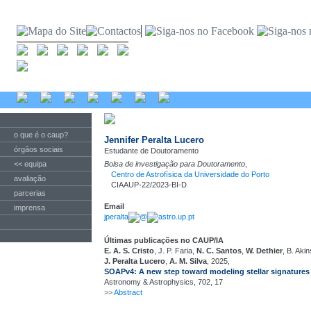
o que é o caup?
Jennifer Peralta Lucero
órgãos sociais
Estudante de Doutoramento
<< equipa
Bolsa de investigação para Doutoramento
,
Centro de Astrofísica da Universidade do Porto
avaliação
CIAAUP-22/2023-BI-D
parcerias
Email
imprensa
jperalta
@
astro.up.pt
Últimas publicações no CAUP/IA
E. A. S. Cristo
, J. P. Faria,
N. C. Santos
,
W. Dethier
, B. Aki
J. Peralta Lucero
,
A. M. Silva
, 2025,
SOAPv4: A new step toward modeling stellar signatures 
Astronomy & Astrophysics, 702, 17
>>
Abstract