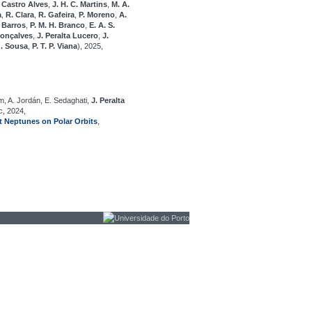
 Castro Alves
,
J. H. C. Martins
,
M. A.
a
,
R. Clara
,
R. Gafeira
,
P. Moreno
,
A.
. Barros
,
P. M. H. Branco
,
E. A. S.
Gonçalves
,
J. Peralta Lucero
,
J.
G. Sousa
,
P. T. P. Viana
), 2025,
m, A. Jordán, E. Sedaghati,
J. Peralta
c, 2024,
 Neptunes on Polar Orbits
,