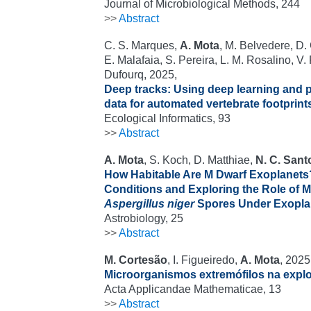
Journal of Microbiological Methods, 244
>>
Abstract
C. S. Marques,
A. Mota
, M. Belvedere, D.
E. Malafaia, S. Pereira, L. M. Rosalino, V. 
Dufourq, 2025,
Deep tracks: Using deep learning and 
data for automated vertebrate footprints
Ecological Informatics, 93
>>
Abstract
A. Mota
, S. Koch, D. Matthiae,
N. C. Sant
How Habitable Are M Dwarf Exoplanets
Conditions and Exploring the Role of Me
Aspergillus niger
Spores Under Exoplan
Astrobiology, 25
>>
Abstract
M. Cortesão
, I. Figueiredo,
A. Mota
, 2025
Microorganismos extremófilos na explo
Acta Applicandae Mathematicae, 13
>>
Abstract