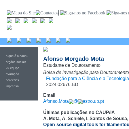
o que é o caup?
Afonso Morgado Mota
órgãos sociais
Estudante de Doutoramento
<< equipa
Bolsa de investigação para Doutoramento
avaliação
Fundação para a Ciência e a Tecnologia
parcerias
2024.02676.BD
imprensa
Email
Afonso.Mota
@
astro.up.pt
Últimas publicações no CAUP/IA
A. Mota
,
A. Schiele
,
I. Santos de Sousa
Open-source digital tools for filamento