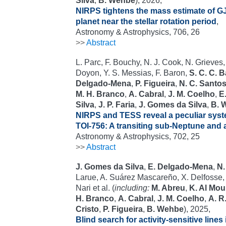
Silva
,
B. Wehbe
), 2026,
NIRPS tightens the mass estimate of GJ
planet near the stellar rotation period
,
Astronomy & Astrophysics, 706, 26
>>
Abstract
L. Parc, F. Bouchy, N. J. Cook, N. Grieves,
Doyon, Y. S. Messias, F. Baron,
S. C. C. 
Delgado-Mena
,
P. Figueira
,
N. C. Santo
M. H. Branco
,
A. Cabral
,
J. M. Coelho
,
E.
Silva
,
J. P. Faria
,
J. Gomes da Silva
,
B. 
NIRPS and TESS reveal a peculiar syst
TOI-756: A transiting sub-Neptune and a
Astronomy & Astrophysics, 702, 25
>>
Abstract
J. Gomes da Silva
,
E. Delgado-Mena
,
N.
Larue, A. Suárez Mascareño, X. Delfosse, 
Nari et al. (
including:
M. Abreu
,
K. Al Mou
H. Branco
,
A. Cabral
,
J. M. Coelho
,
A. R
Cristo
,
P. Figueira
,
B. Wehbe
), 2025,
Blind search for activity-sensitive lines