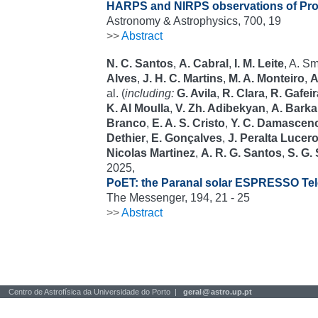
HARPS and NIRPS observations of Pro
Astronomy & Astrophysics, 700, 19
>>
Abstract
N. C. Santos
,
A. Cabral
,
I. M. Leite
, A. S
Alves
,
J. H. C. Martins
,
M. A. Monteiro
,
A
al. (
including:
G. Avila
,
R. Clara
,
R. Gafeir
K. Al Moulla
,
V. Zh. Adibekyan
,
A. Barka
Branco
,
E. A. S. Cristo
,
Y. C. Damascen
Dethier
,
E. Gonçalves
,
J. Peralta Lucer
Nicolas Martinez
,
A. R. G. Santos
,
S. G.
2025,
PoET: the Paranal solar ESPRESSO Te
The Messenger, 194, 21 - 25
>>
Abstract
Centro de Astrofísica da Universidade do Porto |
geral
@
astro.up.pt