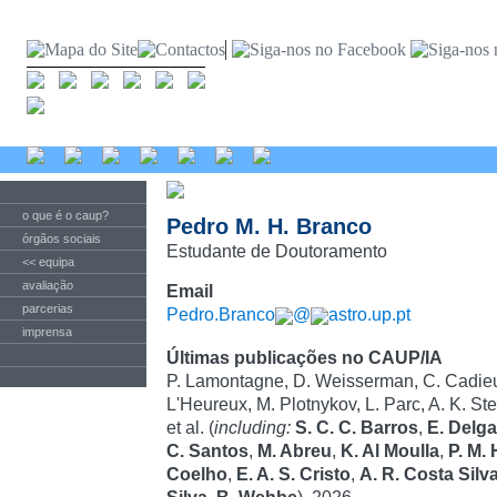
o que é o caup?
Pedro M. H. Branco
órgãos sociais
Estudante de Doutoramento
<< equipa
avaliação
Email
parcerias
Pedro.Branco
@
astro.up.pt
imprensa
Últimas publicações no CAUP/IA
P. Lamontagne, D. Weisserman, C. Cadieux
L'Heureux, M. Plotnykov, L. Parc, A. K. St
et al. (
including:
S. C. C. Barros
,
E. Delg
C. Santos
,
M. Abreu
,
K. Al Moulla
,
P. M.
Coelho
,
E. A. S. Cristo
,
A. R. Costa Silv