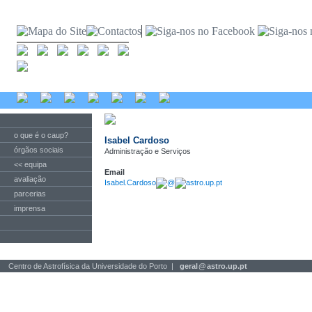
o que é o caup?
Isabel Cardoso
órgãos sociais
Administração e Serviços
<< equipa
Email
avaliação
Isabel.Cardoso
@
astro.up.pt
parcerias
imprensa
Centro de Astrofísica da Universidade do Porto |
geral
@
astro.up.pt