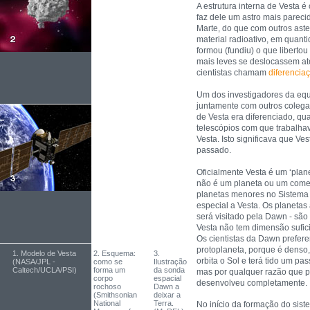
A estrutura interna de Vesta é
faz dele um astro mais parec
Marte, do que com outros aste
material radioativo, em quanti
formou (fundiu) o que libertou
mais leves se deslocassem até
cientistas chamam
diferencia
Um dos investigadores da eq
juntamente com outros colegas
de Vesta era diferenciado, q
telescópios com que trabalha
Vesta. Isto significava que Ves
passado.
Oficialmente Vesta é um ‘plan
não é um planeta ou um comet
planetas menores no Sistema 
especial a Vesta. Os planeta
será visitado pela Dawn - são
Vesta não tem dimensão sufic
Os cientistas da Dawn prefe
protoplaneta, porque é denso
1. Modelo de Vesta
2. Esquema:
3.
orbita o Sol e terá tido um pa
(NASA/JPL -
como se
Ilustração
Caltech/UCLA/PSI)
forma um
da sonda
mas por qualquer razão que 
corpo
espacial
desenvolveu completamente.
rochoso
Dawn a
(Smithsonian
deixar a
National
Terra.
No início da formação do sist