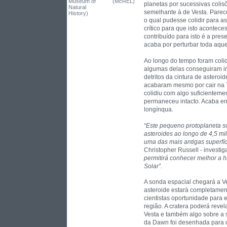
Museum of
(McREL)
planetas por sucessivas coli
Natural
semelhante à de Vesta. Parec
History)
o qual pudesse colidir para 
crítico para que isto acontec
contribuído para isto é a prese
acaba por perturbar toda aque
Ao longo do tempo foram coli
algumas delas conseguiram in
detritos da cintura de astero
acabaram mesmo por cair na 
colidiu com algo suficientemen
permaneceu intacto. Acaba en
longínqua.
“Este pequeno protoplaneta 
asteroides ao longo de 4,5 mil
uma das mais antigas superfíc
Christopher Russell - invest
permitirá conhecer melhor a h
Solar”
.
A sonda espacial chegará a Ve
asteroide estará completament
cientistas oportunidade para 
região. A cratera poderá reve
Vesta e também algo sobre a 
da Dawn foi desenhada para 