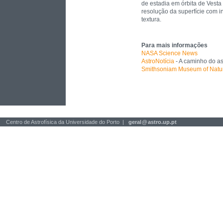
de estadia em órbita de Vesta
resolução da superfície com 
textura.
Para mais informações
NASA Science News
AstroNotícia
- A caminho do as
Smithsoniam Museum of Natur
Centro de Astrofísica da Universidade do Porto |
geral
@
astro.up.pt