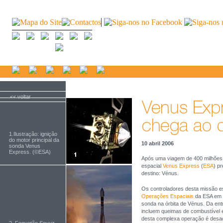
<< voltar
1.Ilustração: ignição
do motor principal da
10 abril 2006
sonda Venus
Express. (©ESA)
Após uma viagem de 400 milhões 
espacial
Venus Express
(
ESA
) p
destino: Vénus.
Os controladores desta missão es
Operações Espaciais
da ESA em D
sonda na órbita de Vénus. Da ent
incluem queimas de combustível 
desta complexa operação é desace