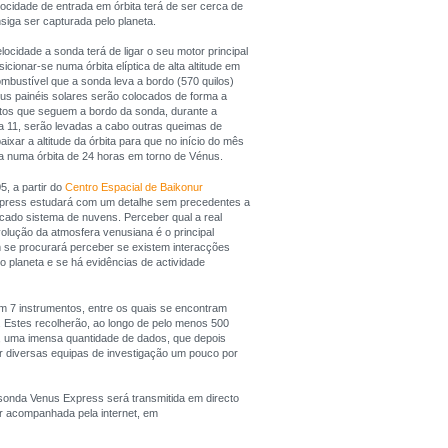
locidade de entrada em órbita terá de ser cerca de
iga ser capturada pelo planeta.
ocidade a sonda terá de ligar o seu motor principal
cionar-se numa órbita elíptica de alta altitude em
ombustível que a sonda leva a bordo (570 quilos)
us painéis solares serão colocados de forma a
tos que seguem a bordo da sonda, durante a
a 11, serão levadas a cabo outras queimas de
aixar a altitude da órbita para que no início do mês
a numa órbita de 24 horas em torno de Vénus.
, a partir do
Centro Espacial de Baikonur
xpress estudará com um detalhe sem precedentes a
ncado sistema de nuvens. Perceber qual a real
lução da atmosfera venusiana é o principal
 se procurará perceber se existem interacções
do planeta e se há evidências de actividade
 7 instrumentos, entre os quais se encontram
 Estes recolherão, ao longo de pelo menos 500
, uma imensa quantidade de dados, que depois
r diversas equipas de investigação um pouco por
sonda Venus Express será transmitida em directo
 acompanhada pela internet, em