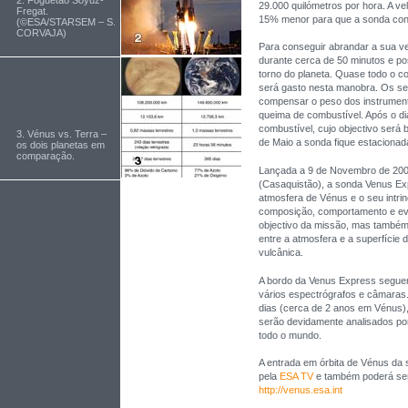
2. Foguetão Soyuz-
29.000 quilómetros por hora. A ve
Fregat.
15% menor para que a sonda cons
(©ESA/STARSEM – S.
CORVAJA)
Para conseguir abrandar a sua vel
durante cerca de 50 minutos e posi
torno do planeta. Quase todo o c
será gasto nesta manobra. Os se
compensar o peso dos instrumen
queima de combustível. Após o di
combustível, cujo objectivo será b
3. Vénus vs. Terra –
de Maio a sonda fique estacionad
os dois planetas em
comparação.
Lançada a 9 de Novembro de 2005
(Casaquistão), a sonda Venus E
atmosfera de Vénus e o seu intri
composição, comportamento e evo
objectivo da missão, mas também
entre a atmosfera e a superfície 
vulcânica.
A bordo da Venus Express seguem
vários espectrógrafos e câmaras.
dias (cerca de 2 anos em Vénus)
serão devidamente analisados po
todo o mundo.
A entrada em órbita de Vénus da 
pela
ESA TV
e também poderá ser
http://venus.esa.int