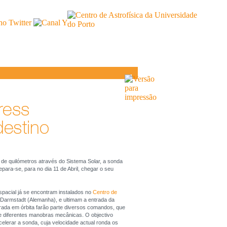
de quilómetros através do Sistema Solar, a sonda
repara-se, para no dia 11 de Abril, chegar o seu
pacial já se encontram instalados no
Centro de
armstadt (Alemanha), e ultimam a entrada da
rada em órbita farão parte diversos comandos, que
e diferentes manobras mecânicas. O objectivo
lerar a sonda, cuja velocidade actual ronda os