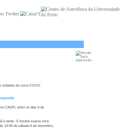
os módulos do curso FOCO:
e expansão
(no CAUP), entre os dias 6 de
ã e tarde. O horário exacto será
 às 10:00 de sábado 6 de novembro,