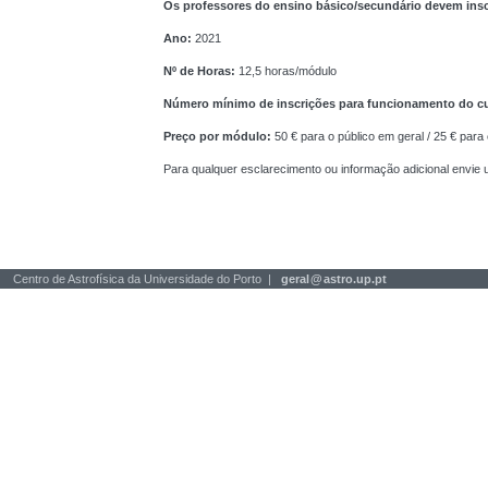
Os professores do ensino básico/secundário devem ins
Ano:
2021
Nº de Horas:
12,5 horas/módulo
Número mínimo de inscrições para funcionamento do c
Preço por módulo:
50 € para o público em geral / 25 € para
Para qualquer esclarecimento ou informação adicional envie
Centro de Astrofísica da Universidade do Porto |
geral
@
astro.up.pt