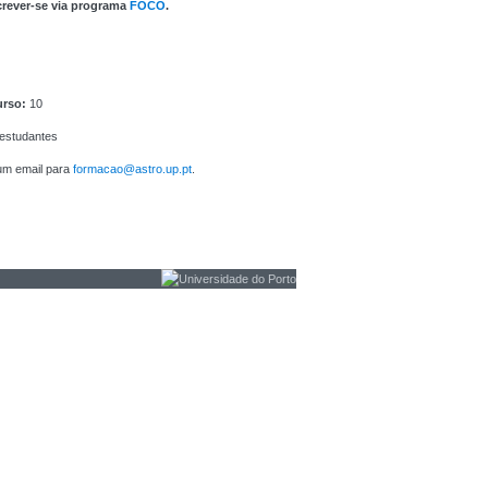
crever-se via programa
FOCO
.
urso:
10
 estudantes
 um email para
formacao@astro.up.pt
.