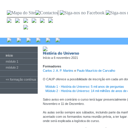
História do Universo
início
Início a 6 novembro 2021
módulo 1
Formadores
módulo 2
Carlos J. A. P. Martins
e
Paulo Maurício de Carvalho
O CAUP oferece a possibilidade de inscrição em cada um d
<< formação contínua
Módulo 1 - História do Universo: 5 mil anos de perguntas
Módulo 2 - História do Universo: 14 mil milhões de anos d
Salvo aviso em contrário o curso terá lugar presencialmente 
Novembro e 11 de Dezembro.
As aulas serão sempre aos sábados, incluindo parte da manh
acertado com os formandos numa reunião prévia, a ter lugar
onde será explicada a logística do curso.