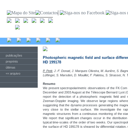
publicações
Photospheric magnetic field and surface differen
preprints
HD 199178
últimas
P. Petit
, J.-F. Donati, J. Marques Oliveira, M. Aurière, S. Bagnu
<< arquivo
Lüftinger, S. Marsden, D. Mouillet, F. Paletou, S. Strasser, N
Resumo
We present spectropolarimetric observations of the FK Co
December and 2003 August at the Télescope Bernard Lyot (O
report the detection of a photospheric magnetic field and r
Zeeman-Doppler imaging. We observe large regions where t
suggesting that the dynamo processes generating the magne
very close to the stellar surface. We investigate the rap
magnetic structures from a continuous monitoring of the st
We report that significant changes occur in the distributio
typical time-scales of the order of two weeks. Our spectropo
the surface of HD 199178 is sheared by differential rotation, 