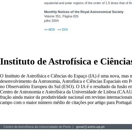
equatorial and polar regions of the order of 1.5 times that of t
Monthly Notices of the Royal Astronomical Society
Volume 351, Página 826
julho 2004
>>
ADS
>>
DOI
Instituto de Astrofísica e Ciênci
O Instituto de Astrofísica e Ciências do Espaço (IA) é uma nova, mas 
desenvolvimento da Astronomia, Astrofísica e Ciências Espaciais em P
no Observatório Europeu do Sul (ESO). O IA é o resultado da fusão en
Centro de Astronomia e Astrofísica da Universidade de Lisboa (CAAUL)
fração ainda maior da produtividade nacional em revistas internacionais
campo com o maior número médio de citações por artigo para Portugal
Centro de Astrofísica da Universidade do Porto |
geral
@
astro.up.pt