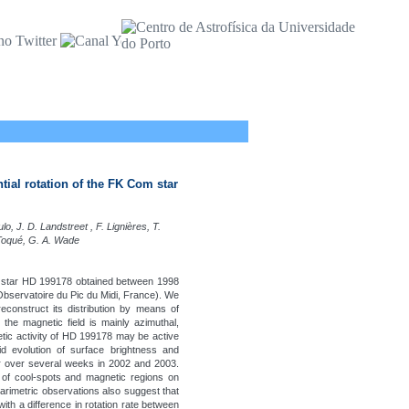
tial rotation of the FK Com star
lo, J. D. Landstreet , F. Lignières, T.
. Toqué, G. A. Wade
m star HD 199178 obtained between 1998
bservatoire du Pic du Midi, France). We
econstruct its distribution by means of
he magnetic field is mainly azimuthal,
tic activity of HD 199178 may be active
id evolution of surface brightness and
ar over several weeks in 2002 and 2003.
n of cool-spots and magnetic regions on
larimetric observations also suggest that
with a difference in rotation rate between